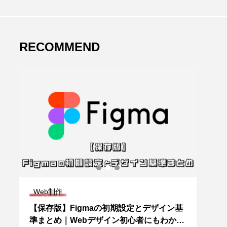
RECOMMEND
Web制作
We
【保存版】Figmaの初期設定とデザイン基
ホー
準まとめ｜Webデザイン初心者にもわかり
判断