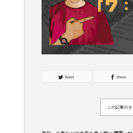
Tweet
Share
この記事のタ
マーケティング
[広島でリピーター爆増]公式
(Lステップって知ってる？