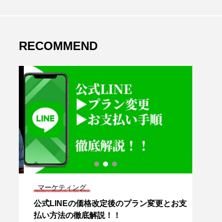
RECOMMEND
マーケティング
マー
公式LINEの価格改定後のプラン変更とお支
[広
払い方法の徹底解説！！
(L