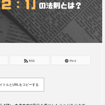
RSS
Pin it
イトルとURLをコピーする
おもしろ
LINE運用方法
闘え！顔面偏差値ランキング！！
)