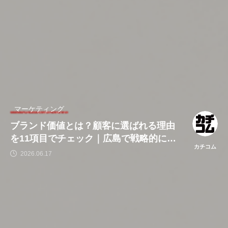
マーケティング
ブランド価値とは？顧客に選ばれる理由
を11項目でチェック｜広島で戦略的にブ
カチコム
ランドをつくるならカチコム
2026.06.17