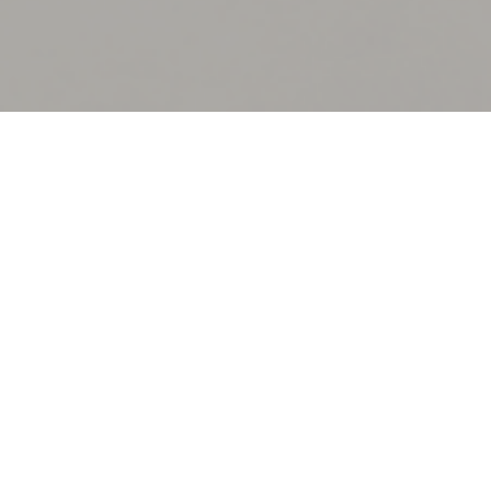
カチコムのサービス
広島でWebを使って何かしてみたいけれど、何から手を付けたら
分からない。
ホームページが欲しい。マーケティングやブランディングについ
て知りたい。
という方は是非ご相談ください。